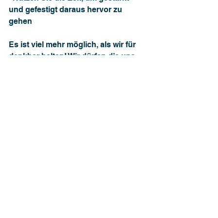
und gefestigt daraus hervor zu 
gehen
Es ist viel mehr möglich, als wir für 
denkbar halten! Wir dürfen die uns 
jetzt bietenden Chancen nutzen! 
Entdecken Sie Ihr Potenzial, Ihre 
Ressourcen und nutzen Sie diese 
konsequent. Das ist der beste 
Schutz vor den Herausforderungen, 
insbesondere vor den Krisen, des 
Lebens.
Tools und Techniken
Das 3-Punkte-Tagebuch