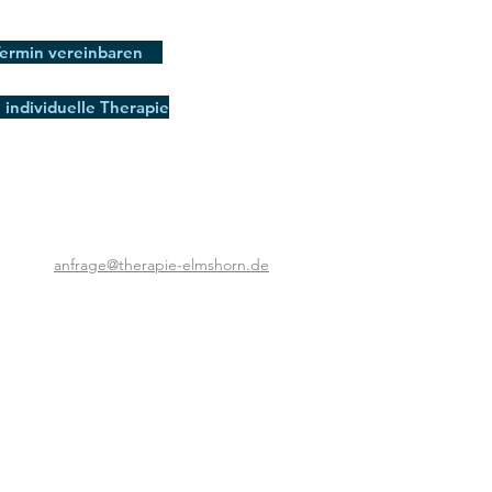
ermin vereinbaren
e individuelle Therapie
anfrage@therapie-elmshorn.de